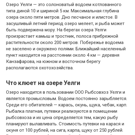
Озеро Уелги — это солоноватый водоем котлованного
типа диной 10 и шириной 5 км. Максимальная глубина
озера около пяти метров. Дно песчаное и илистое. В
засушливый летний период озеро мелеет, и рыба может
быть подвержена мору. На берегах озера Уелги
произрастает камыш и тростник, полоса прибрежной
растительности около 200 метров. Побережье водоема
не заселено и окружено полями. Ближайший населенный
пункт находится на расстоянии около 4 км — деревня
Канзафарова, на южном и восточном берегу
располагаются охотохозяйства.
Что клюет на озере Уелги
Озеро находится в пользовании ООО Рыбсовхоз Уелги и
является промысловым. Водоем постоянно зарыбляется.
Среди его обитателей — карась, окунь, щука, чебак, карп.
Рыбалка платная, путевки реализуются в помещении
рыбсовхоза и их цена определяется тем, какую рыбу
планируют вылавливать. Стоимость путевки на карася и
окуня от 100 рублей, на сига, карпа, щуку от 250 рублей.