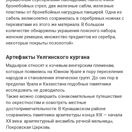
бронебойных стрел, две железные сабли, железные
пластины от бронебойных нагрудных панцирей. Одна из
сабель великолепно сохранилась в серебряных ножнах с
перехватами из этого же материала. В большом
количестве обнаружены украшения поясного набора,
женские ремешки, множество предметов из серебра,
некоторые покрыты позолотой».
Артефакты Уелгинского кургана
Мадьяров относят к кочевым венгерским племенам,
которые появились на Южном Урале в пору переселения
народов и становления этнических групп. До сих пор в
пределах Урала и Казахстана подобные памятники
исследовать не доводилось.
Также можно совершить ознакомительные путешествия
по окрестностям и осмотреть местные
достопримечательности. В Кунашакском районе
сохранились памятники архитектуры конца XIX — начала
XX века: архитектурный ансамбль речной мельницы,
Покровская Церковь.