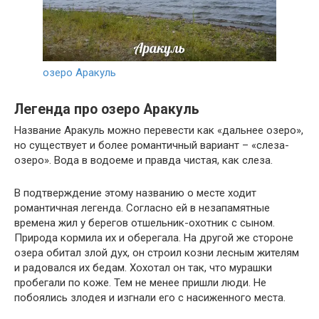
озеро Аракуль
Легенда про озеро Аракуль
Название Аракуль можно перевести как «дальнее озеро»,
но существует и более романтичный вариант – «слеза-
озеро». Вода в водоеме и правда чистая, как слеза.
В подтверждение этому названию о месте ходит
романтичная легенда. Согласно ей в незапамятные
времена жил у берегов отшельник-охотник с сыном.
Природа кормила их и оберегала. На другой же стороне
озера обитал злой дух, он строил козни лесным жителям
и радовался их бедам. Хохотал он так, что мурашки
пробегали по коже. Тем не менее пришли люди. Не
побоялись злодея и изгнали его с насиженного места.