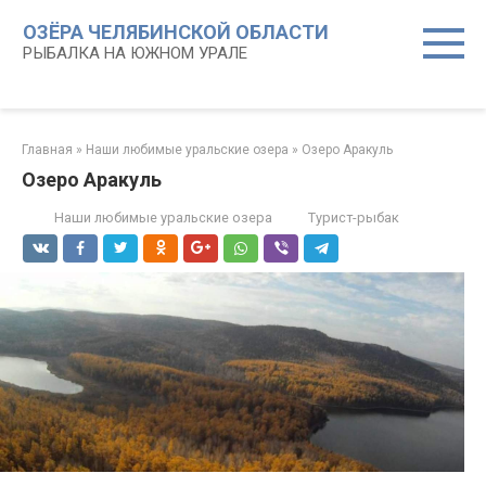
Перейти
ОЗЁРА ЧЕЛЯБИНСКОЙ ОБЛАСТИ
к
РЫБАЛКА НА ЮЖНОМ УРАЛЕ
контенту
Главная
»
Наши любимые уральские озера
»
Озеро Аракуль
Озеро Аракуль
Наши любимые уральские озера
Турист-рыбак