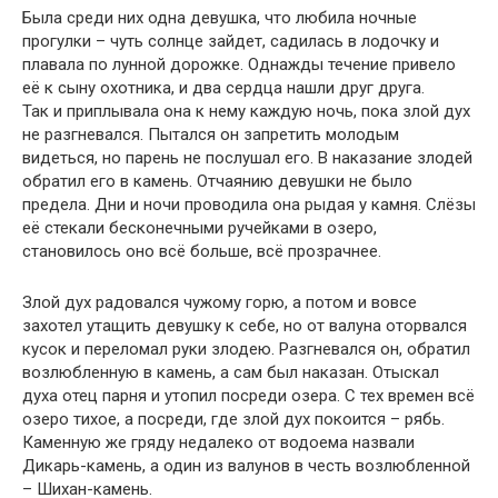
Была среди них одна девушка, что любила ночные
прогулки – чуть солнце зайдет, садилась в лодочку и
плавала по лунной дорожке. Однажды течение привело
её к сыну охотника, и два сердца нашли друг друга.
Так и приплывала она к нему каждую ночь, пока злой дух
не разгневался. Пытался он запретить молодым
видеться, но парень не послушал его. В наказание злодей
обратил его в камень. Отчаянию девушки не было
предела. Дни и ночи проводила она рыдая у камня. Слёзы
её стекали бесконечными ручейками в озеро,
становилось оно всё больше, всё прозрачнее.
Злой дух радовался чужому горю, а потом и вовсе
захотел утащить девушку к себе, но от валуна оторвался
кусок и переломал руки злодею. Разгневался он, обратил
возлюбленную в камень, а сам был наказан. Отыскал
духа отец парня и утопил посреди озера. С тех времен всё
озеро тихое, а посреди, где злой дух покоится – рябь.
Каменную же гряду недалеко от водоема назвали
Дикарь-камень, а один из валунов в честь возлюбленной
– Шихан-камень.