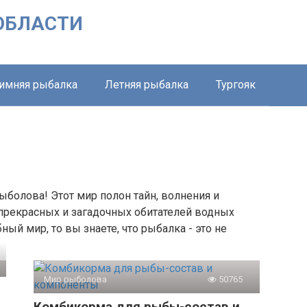
ОБЛАСТИ
имняя рыбалка
Летняя рыбалка
Тургояк
болова! Этот мир полон тайн, волнения и
 прекрасных и загадочных обитателей водных
ный мир, то вы знаете, что рыбалка - это не
Мир рыболова
50765
Комбикорма для рыбы-состав и