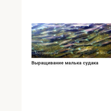
Мир рыболова
5197
Выращивание малька судака