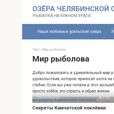
Перейти
ОЗЁРА ЧЕЛЯБИНСКОЙ 
к
контенту
РЫБАЛКА НА ЮЖНОМ УРАЛЕ
Наши любимые уральские озера
З
74oz
›
Мир рыболова
Мир рыболова
Добро пожаловать в удивительный мир ры
удовольствия, которое приносит охота на
глубин. Если вы уже попали в этот волшеб
просто хобби, это страсть и образ жизни.
Мир рыболова
2733
Секреты Камчатской поклёвки